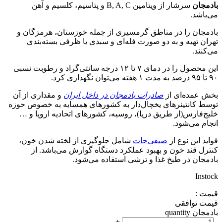
بادمجان
سرشار از ویتامین B, A, C و پتاسیم، کلسیم و آهن
می‌باشد.
بادمجان را در مناطق گرمسیری از جمله خوزستان، هرمزگان و
تهران تهیه و به دو صورت فله‌ای و سبدی یا ظرفی بسته‌بندی
می‌کنند.
این محصول را در دمای ۷ تا ۱۲ درجه سانتی‌گراد و رطوبت نسبی
۹۰ تا ۹۵ درصد به مدت ۱ هفته می‌توان نگهداری کرد.
بخش عمده‌ای از
صادرات بادمجان در داخل ایران
و مقداری از آن
توسط کانتینر‌های یخچال‌دار به کشورهای همسایه به خصوص حوزه
خلیج‌فارس(از طریق دریا)، روسیه، کشورهای اتحادیه اروپا و …
انجام می‌شود.
فواید این نوع از
صیفی‌جات
شامل جلوگیری از لخته شدن خون،
کنترل قند خون و بهبود عملکرد دستگاه گوارش می‌باشد. از
بادمجان در طبخ غذا و ترشی استفاده می‌شود.
Instock
قیمت :
قیمت توافقی
بادمجان quantity
+
-