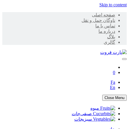
Skip to content
صفحه اصلی
ناوگان حمل و نقل
تماس با ما
درباره ما
بلاگ
گالری
پارت فروت
0
Fa
En
Close Menu
میوه
صیفی‌جات
سبزیجات