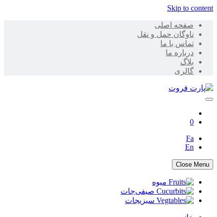
Skip to content
صفحه اصلی
ناوگان حمل و نقل
تماس با ما
درباره ما
بلاگ
گالری
پارت فروت
0
Fa
En
Close Menu
میوه
صیفی‌جات
سبزیجات