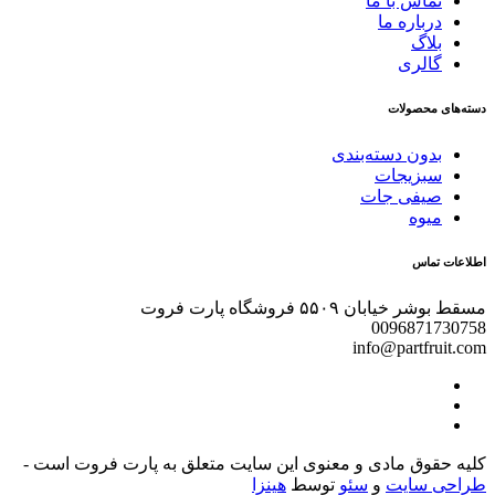
تماس با ما
درباره ما
بلاگ
گالری
دسته‌های محصولات
بدون دسته‌بندی
سبزیجات
صیفی جات
میوه
اطلاعات تماس
مسقط بوشر خیابان ۵۵۰۹ فروشگاه پارت فروت
0096871730758
info@partfruit.com
کلیه حقوق مادی و معنوی این سایت متعلق به پارت فروت است -
طراحی سایت
و
سئو
توسط
هینزا