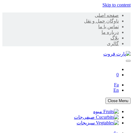
Skip to content
صفحه اصلی
ناوگان حمل و نقل
تماس با ما
درباره ما
بلاگ
گالری
پارت فروت
0
Fa
En
Close Menu
میوه
صیفی‌جات
سبزیجات