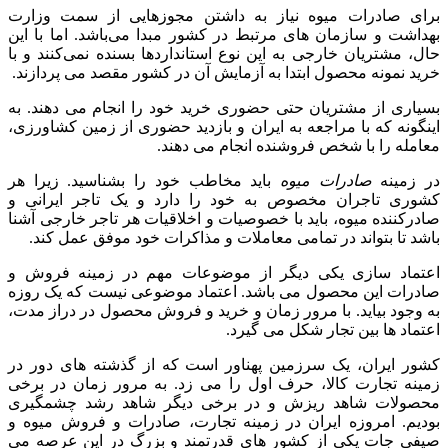
برای صادرات میوه نیاز به داشتن مجوزهایی از سمت وزارت
بهداشت و سازمان های مرتبط در کشور مبدا می‌باشد. اما با این
حال، مشتریان خارجی به این نوع استانداردها بسنده نمی‌کنند و با
خرید نمونه محصول ابتدا به آزمایش آن در کشور مقصد می پردازند.
بسیاری از مشتریان حتی حضوری خرید خود را انجام می دهند. به
اینگونه که با مراجعه به ایران و بازدید حضوری از زمین کشاورزی،
معامله را با شخص فروشنده انجام می دهند.
در زمینه
صادرات میوه
باید مخاطب خود را بشناسید. زیرا هر
کشوری تاجران مخصوص به خود را دارد و یک تاجر ایرانی و
صادرکننده میوه، باید با خصوصیات و اخلاقیات هر تاجر خارجی آشنا
باشد تا بتواند در تمامی معاملات و مذاکرات خود موفق عمل کند.
اعتماد سازی یکی دیگر از موضوعات مهم در زمینه فروش و
صادرات این محصول می باشد. اعتماد موضوعی نیست که یک روزه
به وجود بیاید. با مرور زمان و خرید و فروش محصول در دراز مدت،
اعتماد ها بین تجار شکل می گیرد.
کشور ایران، یک سرزمین پهناور است که از گذشته های دور در
زمینه تجارت کالا، حرف اول را می زد. به مرور زمان در برخی
محصولات شاهد ریزش و در برخی دیگر شاهد رشد چشمگیری
بودیم. امروزه ایران در زمینه تجارت، صادرات و فروش میوه و
صیفی جات یکی از کشور های قدرتمند و بزرگ در این عرصه می