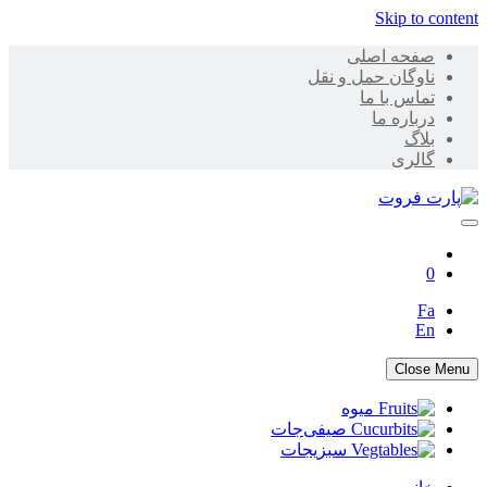
Skip to content
صفحه اصلی
ناوگان حمل و نقل
تماس با ما
درباره ما
بلاگ
گالری
پارت فروت
0
Fa
En
Close Menu
میوه
صیفی‌جات
سبزیجات