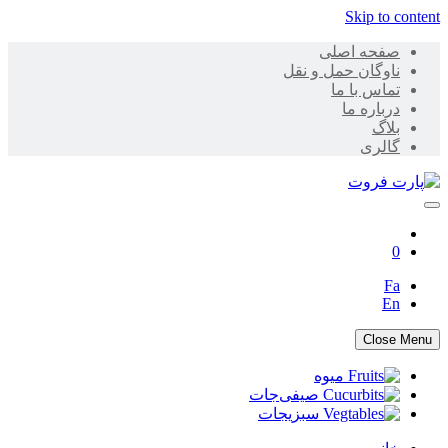
Skip to content
صفحه اصلی
ناوگان حمل و نقل
تماس با ما
درباره ما
بلاگ
گالری
پارت فروت
0
Fa
En
Close Menu
میوه
صیفی‌جات
سبزیجات