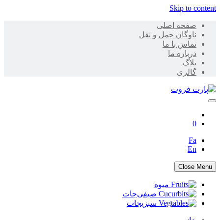
Skip to content
صفحه اصلی
ناوگان حمل و نقل
تماس با ما
درباره ما
بلاگ
گالری
پارت فروت
0
Fa
En
Close Menu
میوه
صیفی‌جات
سبزیجات