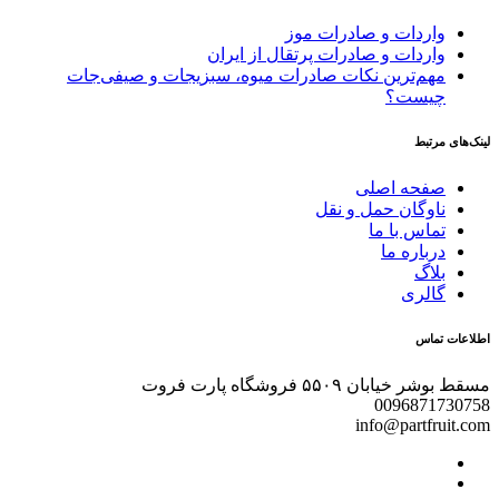
واردات و صادرات موز
واردات و صادرات پرتقال از ایران
مهم‌ترین نکات صادرات میوه، سبزیجات و صیفی‌جات
چیست؟
لینک‌های مرتبط
صفحه اصلی
ناوگان حمل و نقل
تماس با ما
درباره ما
بلاگ
گالری
اطلاعات تماس
مسقط بوشر خیابان ۵۵۰۹ فروشگاه پارت فروت
0096871730758
info@partfruit.com