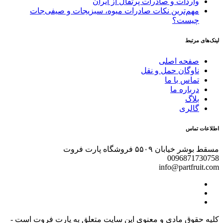
واردات و صادرات پرتقال از ایران
مهم‌ترین نکات صادرات میوه، سبزیجات و صیفی‌جات
چیست؟
لینک‌های مرتبط
صفحه اصلی
ناوگان حمل و نقل
تماس با ما
درباره ما
بلاگ
گالری
اطلاعات تماس
مسقط بوشر خیابان ۵۵۰۹ فروشگاه پارت فروت
0096871730758
info@partfruit.com
کلیه حقوق مادی و معنوی این سایت متعلق به پارت فروت است -