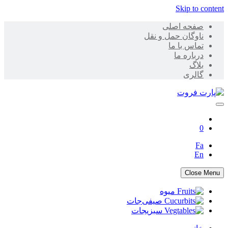
Skip to content
صفحه اصلی
ناوگان حمل و نقل
تماس با ما
درباره ما
بلاگ
گالری
پارت فروت
0
Fa
En
Close Menu
میوه
صیفی‌جات
سبزیجات