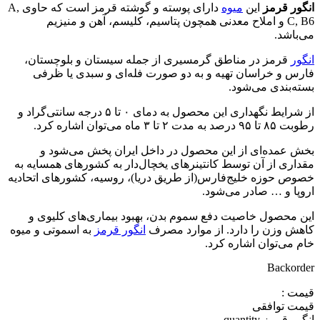
انگور قرمز
این
میوه
دارای پوسته و گوشته قرمز است که حاوی A,
C, B6 و املاح معدنی همچون پتاسیم، کلیسم، آهن و منیزیم
می‌باشد.
انگور
قرمز در مناطق گرمسیری از جمله سیستان و بلوچستان،
فارس و خراسان تهیه و به دو صورت فله‌ای و سبدی یا ظرفی
بسته‌بندی می‌شود.
از شرایط نگهداری این محصول به دمای ۰ تا ۵ درجه سانتی‌گراد و
رطوبت ۸۵ تا ۹۵ درصد به مدت ۲ تا ۳ ماه می‌توان اشاره کرد.
بخش عمده‌ای از این محصول در داخل ایران پخش می‌شود و
مقداری از آن توسط کانتینر‌های یخچال‌دار به کشورهای همسایه به
خصوص حوزه خلیج‌فارس(از طریق دریا)، روسیه، کشورهای اتحادیه
اروپا و … صادر می‌شود.
این محصول خاصیت دفع سموم بدن، بهبود بیماری‌های کلیوی و
کاهش وزن را دارد. از موارد مصرف
انگور قرمز
به اسموتی و میوه
خام می‌توان اشاره کرد.
Backorder
قیمت :
قیمت توافقی
انگور قرمز quantity