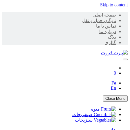
Skip to content
صفحه اصلی
ناوگان حمل و نقل
تماس با ما
درباره ما
بلاگ
گالری
پارت فروت
0
Fa
En
Close Menu
میوه
صیفی‌جات
سبزیجات