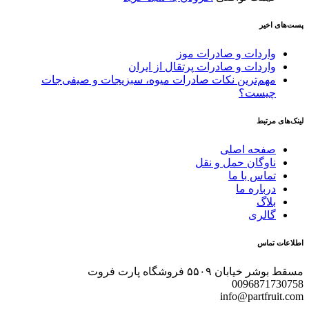
پست‌های اخیر
واردات و صادرات موز
واردات و صادرات پرتقال از ایران
مهم‌ترین نکات صادرات میوه، سبزیجات و صیفی‌جات
چیست؟
لینک‌های مرتبط
صفحه اصلی
ناوگان حمل و نقل
تماس با ما
درباره ما
بلاگ
گالری
اطلاعات تماس
مسقط بوشر خیابان ۵۵۰۹ فروشگاه پارت فروت
0096871730758
info@partfruit.com